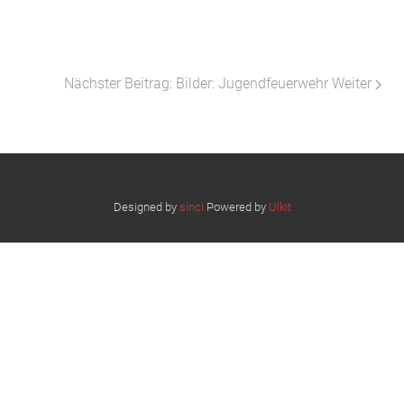
Nächster Beitrag: Bilder: Jugendfeuerwehr
Weiter
Designed by
sinci
Powered by
Ulkit