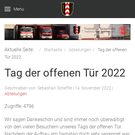
Menu
Aktuelle Seite:
Startseite
Abteilungen
Tag der offenen
Tür 2022
Tag der offenen Tür 2022
Geschrieben von:
Sebastian Scheffel
|
14. November 2022
|
Abteilungen
Zugriffe: 4796
Wir sagen Dankeschön und sind immer noch überwältigt
von den vielen Besuchern unseres Tags der offenen Tür.
Nachdem der Aufbau am Samstag doch sehr verregnet war,