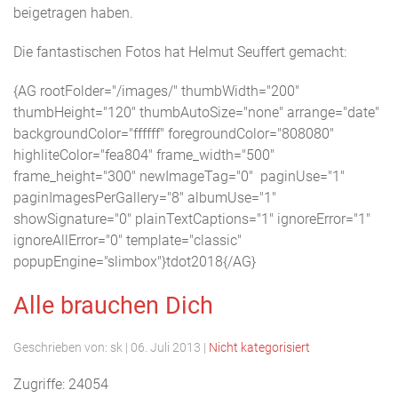
beigetragen haben.
Die fantastischen Fotos hat Helmut Seuffert gemacht:
{AG rootFolder="/images/" thumbWidth="200"
thumbHeight="120" thumbAutoSize="none" arrange="date"
backgroundColor="ffffff" foregroundColor="808080"
highliteColor="fea804" frame_width="500"
frame_height="300" newImageTag="0" paginUse="1"
paginImagesPerGallery="8" albumUse="1"
showSignature="0" plainTextCaptions="1" ignoreError="1"
ignoreAllError="0" template="classic"
popupEngine="slimbox"}tdot2018{/AG}
Alle brauchen Dich
Geschrieben von:
sk
|
06. Juli 2013
|
Nicht kategorisiert
Zugriffe: 24054