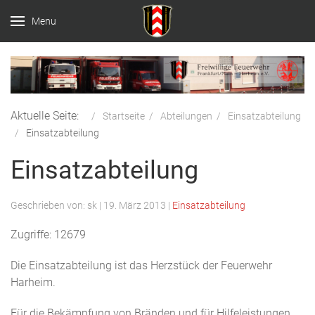
Menu
Aktuelle Seite:
Startseite
Abteilungen
Einsatzabteilung
Einsatzabteilung
Einsatzabteilung
Geschrieben von:
sk
|
19. März 2013
|
Einsatzabteilung
Zugriffe: 12679
Die Einsatzabteilung ist das Herzstück der Feuerwehr
Harheim.
Für die Bekämpfung von Bränden und für Hilfeleistungen