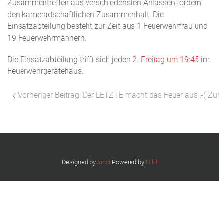
Zusammentreffen aus verschiedensten Anlässen fördern
den kameradschaftlichen Zusammenhalt. Die
Einsatzabteilung besteht zur Zeit aus 1 Feuerwehrfrau und
19 Feuerwehrmännern.
Die Einsatzabteilung trifft sich jeden
2. Freitag um 19:45
im
Feuerwehrgerätehaus.
Vorheriger Beitrag: Der LETZTE macht das Feuer aus :-(
Zu
Designed by
sinci
Powered by
Ulkit