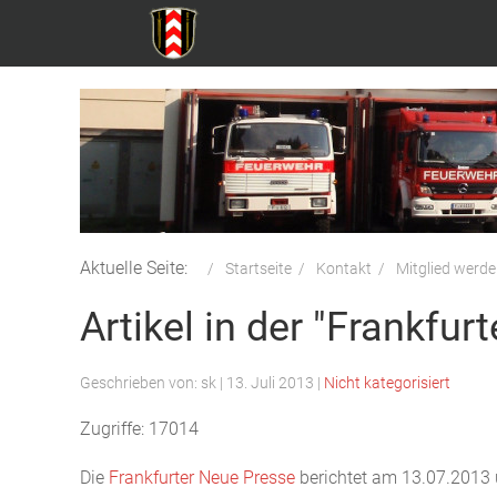
Aktuelle Seite:
Startseite
Kontakt
Mitglied werd
Artikel in der "Frankfur
Geschrieben von:
sk
|
13. Juli 2013
|
Nicht kategorisiert
Zugriffe: 17014
Die
Frankfurter Neue Presse
berichtet am 13.07.2013 